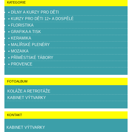
KATEGORIE
• DÍLNY A KURZY PRO DĚTI
• KURZY PRO DĚTI 12+ A DOSPĚLÉ
• FLORISTIKA
• GRAFIKA A TISK
• KERAMIKA
• MALÍŘSKÉ PLENÉRY
• MOZAIKA
• PŘÍMĚSTSKÉ TÁBORY
• PROVENCE
FOTOALBUM
KOLÁŽE A RETROTÁŽE
KABINET VÝTVARKY
KONTAKT
KABINET VÝTVARKY