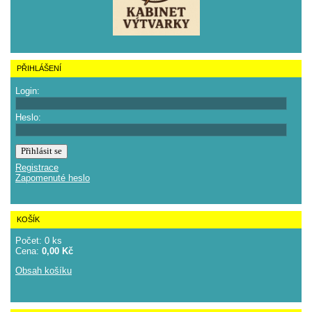
PŘIHLÁŠENÍ
Login:
Heslo:
Registrace
Zapomenuté heslo
KOŠÍK
Počet: 0 ks
Cena:
0,00 Kč
Obsah košíku