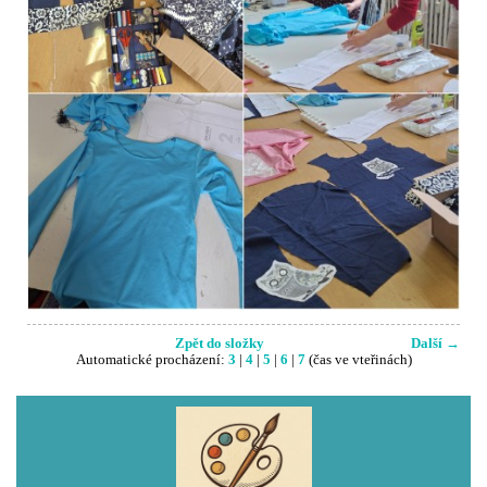
Zpět do složky
Další →
Automatické procházení:
3
|
4
|
5
|
6
|
7
(čas ve vteřinách)