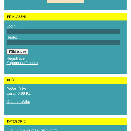
PŘIHLÁŠENÍ
Login:
Heslo:
Registrace
Zapomenuté heslo
KOŠÍK
Počet: 0 ks
Cena:
0,00 Kč
Obsah košíku
KATEGORIE