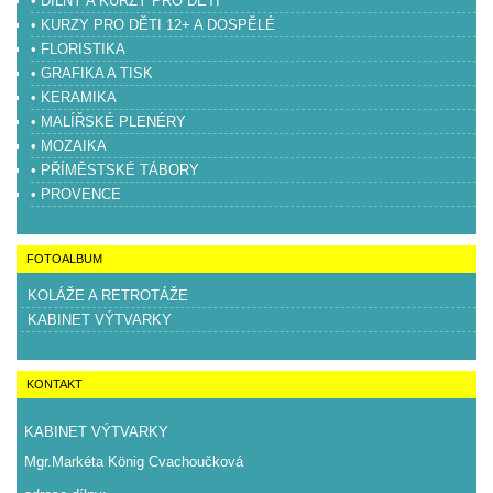
• DÍLNY A KURZY PRO DĚTI
• KURZY PRO DĚTI 12+ A DOSPĚLÉ
• FLORISTIKA
• GRAFIKA A TISK
• KERAMIKA
• MALÍŘSKÉ PLENÉRY
• MOZAIKA
• PŘÍMĚSTSKÉ TÁBORY
• PROVENCE
FOTOALBUM
KOLÁŽE A RETROTÁŽE
KABINET VÝTVARKY
KONTAKT
KABINET VÝTVARKY
Mgr.Markéta König Cvachoučková