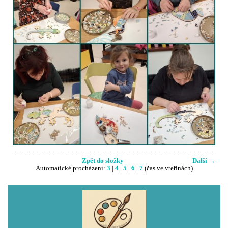
Zpět do složky
Další →
Automatické procházení:
3
|
4
|
5
|
6
|
7
(čas ve vteřinách)