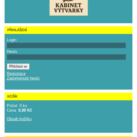
PŘIHLÁŠENÍ
Login:
Heslo:
Registrace
Zapomenuté heslo
KOŠÍK
Počet: 0 ks
Cena:
0,00 Kč
Obsah košíku