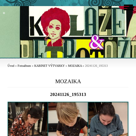
Úvod
»
Fotoalbum
»
KABINET VÝTVARKY
»
MOZAIKA
»
20241126_195313
MOZAIKA
20241126_195313