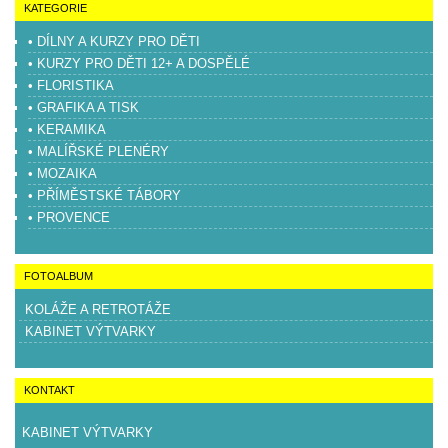
KATEGORIE
• DÍLNY A KURZY PRO DĚTI
• KURZY PRO DĚTI 12+ A DOSPĚLÉ
• FLORISTIKA
• GRAFIKA A TISK
• KERAMIKA
• MALÍŘSKÉ PLENÉRY
• MOZAIKA
• PŘÍMĚSTSKÉ TÁBORY
• PROVENCE
FOTOALBUM
KOLÁŽE A RETROTÁŽE
KABINET VÝTVARKY
KONTAKT
KABINET VÝTVARKY