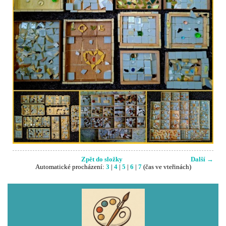
Zpět do složky
Další →
Automatické procházení:
3
|
4
|
5
|
6
|
7
(čas ve vteřinách)