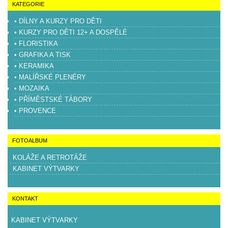
KATEGORIE
• DÍLNY A KURZY PRO DĚTI
• KURZY PRO DĚTI 12+ A DOSPĚLÉ
• FLORISTIKA
• GRAFIKA A TISK
• KERAMIKA
• MALÍŘSKÉ PLENÉRY
• MOZAIKA
• PŘÍMĚSTSKÉ TÁBORY
• PROVENCE
FOTOALBUM
KOLÁŽE A RETROTÁŽE
KABINET VÝTVARKY
KONTAKT
KABINET VÝTVARKY