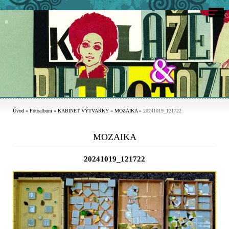
Úvod
»
Fotoalbum
»
KABINET VÝTVARKY
»
MOZAIKA
»
20241019_121722
MOZAIKA
20241019_121722