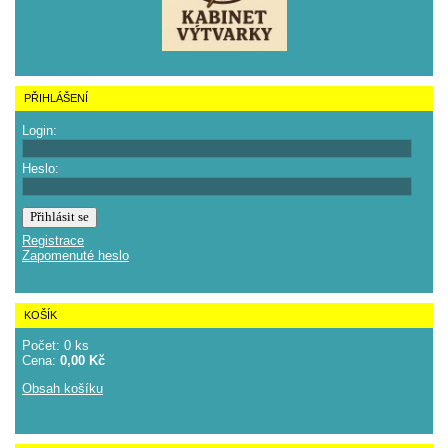
PŘIHLÁŠENÍ
Login:
Heslo:
Registrace
Zapomenuté heslo
KOŠÍK
Počet: 0 ks
Cena:
0,00 Kč
Obsah košíku