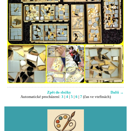
Zpět do složky
Další →
Automatické procházení:
3
|
4
|
5
|
6
|
7
(čas ve vteřinách)