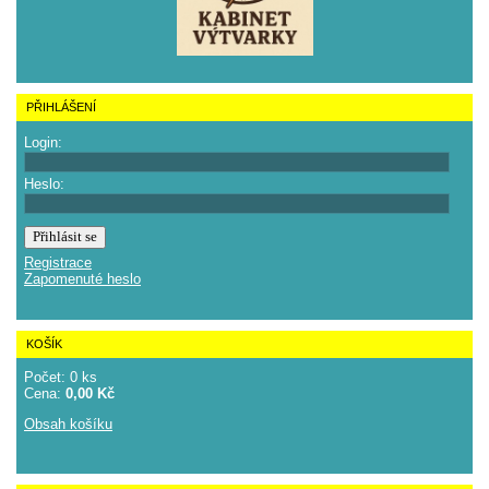
PŘIHLÁŠENÍ
Login:
Heslo:
Registrace
Zapomenuté heslo
KOŠÍK
Počet: 0 ks
Cena:
0,00 Kč
Obsah košíku