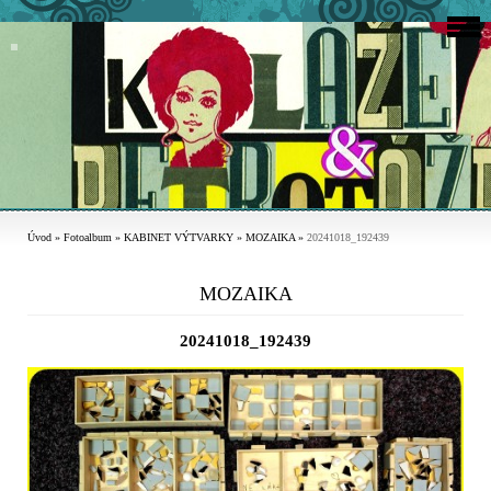
Úvod
»
Fotoalbum
»
KABINET VÝTVARKY
»
MOZAIKA
»
20241018_192439
MOZAIKA
20241018_192439