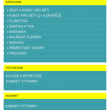
KATEGORIE
• DÍLNY A KURZY PRO DĚTI
• KURZY PRO DĚTI 12+ A DOSPĚLÉ
• FLORISTIKA
• GRAFIKA A TISK
• KERAMIKA
• MALÍŘSKÉ PLENÉRY
• MOZAIKA
• PŘÍMĚSTSKÉ TÁBORY
• PROVENCE
FOTOALBUM
KOLÁŽE A RETROTÁŽE
KABINET VÝTVARKY
KONTAKT
KABINET VÝTVARKY