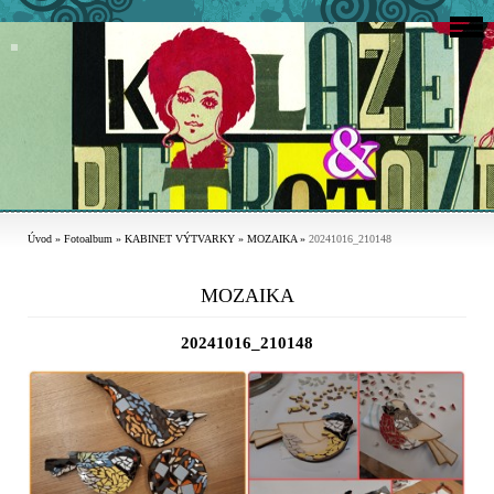
Úvod
»
Fotoalbum
»
KABINET VÝTVARKY
»
MOZAIKA
»
20241016_210148
MOZAIKA
20241016_210148