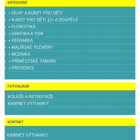
KATEGORIE
• DÍLNY A KURZY PRO DĚTI
• KURZY PRO DĚTI 12+ A DOSPĚLÉ
• FLORISTIKA
• GRAFIKA A TISK
• KERAMIKA
• MALÍŘSKÉ PLENÉRY
• MOZAIKA
• PŘÍMĚSTSKÉ TÁBORY
• PROVENCE
FOTOALBUM
KOLÁŽE A RETROTÁŽE
KABINET VÝTVARKY
KONTAKT
KABINET VÝTVARKY