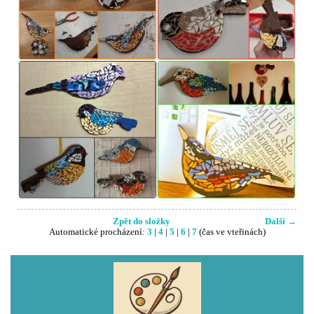
Zpět do složky
Další →
Automatické procházení:
3
|
4
|
5
|
6
|
7
(čas ve vteřinách)