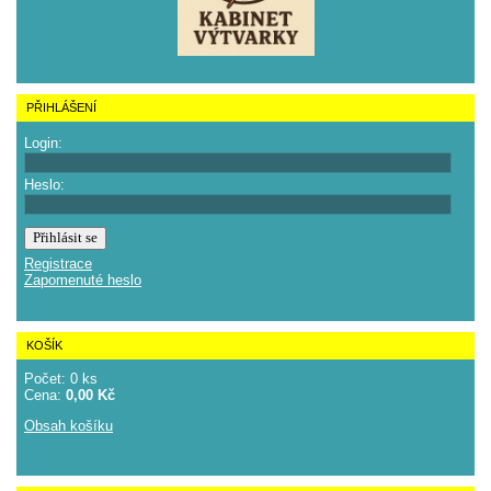
PŘIHLÁŠENÍ
Login:
Heslo:
Registrace
Zapomenuté heslo
KOŠÍK
Počet: 0 ks
Cena:
0,00 Kč
Obsah košíku