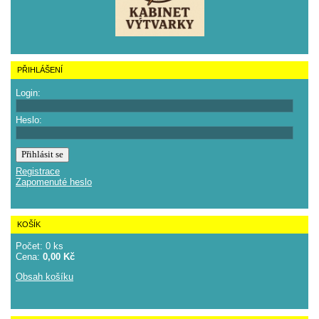
PŘIHLÁŠENÍ
Login:
Heslo:
Registrace
Zapomenuté heslo
KOŠÍK
Počet: 0 ks
Cena:
0,00 Kč
Obsah košíku