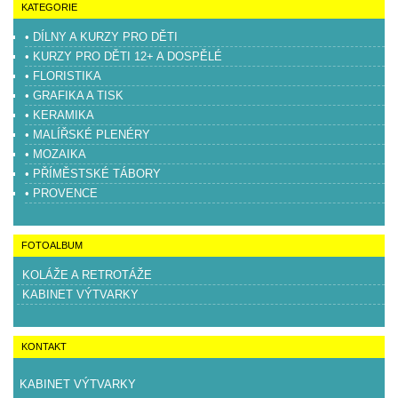
KATEGORIE
• DÍLNY A KURZY PRO DĚTI
• KURZY PRO DĚTI 12+ A DOSPĚLÉ
• FLORISTIKA
• GRAFIKA A TISK
• KERAMIKA
• MALÍŘSKÉ PLENÉRY
• MOZAIKA
• PŘÍMĚSTSKÉ TÁBORY
• PROVENCE
FOTOALBUM
KOLÁŽE A RETROTÁŽE
KABINET VÝTVARKY
KONTAKT
KABINET VÝTVARKY