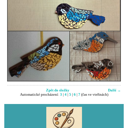
Zpět do složky
Další →
Automatické procházení:
3
|
4
|
5
|
6
|
7
(čas ve vteřinách)