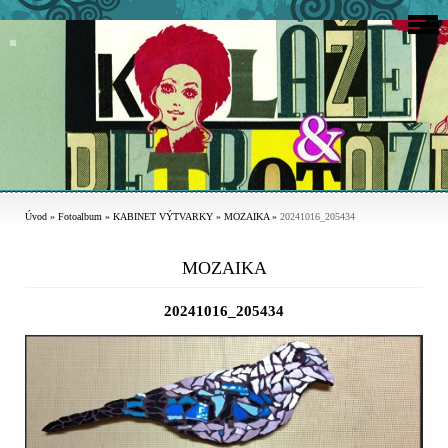
Úvod
»
Fotoalbum
»
KABINET VÝTVARKY
»
MOZAIKA
»
20241016_205434
MOZAIKA
20241016_205434