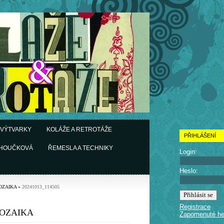
 VÝTVARKY
KOLÁŽE A RETROTÁŽE
PŘIHLÁŠENÍ
CHOUČKOVÁ
ŘEMESLA A TECHNIKY
Login:
Heslo:
OZAIKA
»
20241013_114505
Registrace
OZAIKA
Zapomenuté he