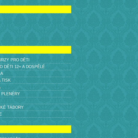
KURZY PRO DĚTI
O DĚTI 12+ A DOSPĚLÉ
KA
A TISK
A
É PLENÉRY
SKÉ TÁBORY
E