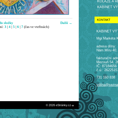
KOLÁŽE A 
KABINET V
KONTAKT
do složky
Další →
ní:
3
|
4
|
5
|
6
|
7
(čas ve vteřinách)
KABINET VÝ
Mgr.Markéta 
adresa dílny:
Nám.Míru 40,
fakturační adr
Mezouň 54, 2
IČ: 87184656
č.ú.: 2622515
731 160 838
vdilna@sezn
© 2026 eStránky.cz