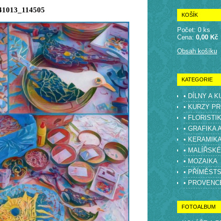
41013_114505
KOŠÍK
Počet: 0 ks
Cena:
0,00 Kč
Obsah košíku
KATEGORIE
• DÍLNY A 
• KURZY PR
• FLORISTI
• GRAFIKA 
• KERAMIK
• MALÍŘSK
• MOZAIKA
• PŘÍMĚST
• PROVENC
FOTOALBUM