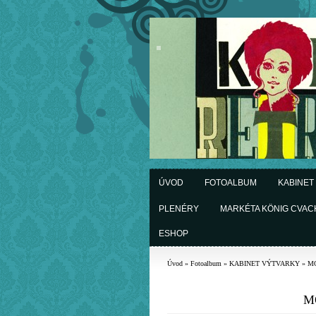
ÚVOD
FOTOALBUM
KABINET
PLENÉRY
MARKÉTA KÖNIG CVA
ESHOP
Úvod
»
Fotoalbum
»
KABINET VÝTVARKY
»
M
M