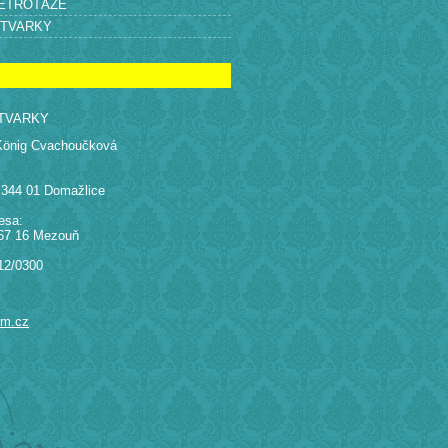
RETROTÁŽE
ÝTVARKY
TVARKY
König Cvachoučková
 344 01 Domažlice
esa:
67 16 Mezouň
12/0300
am.cz