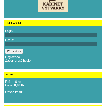
PŘIHLÁŠENÍ
Login:
Heslo:
Registrace
Zapomenuté heslo
KOŠÍK
Počet: 0 ks
Cena:
0,00 Kč
Obsah košíku