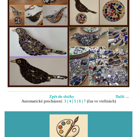
Zpět do složky
Další →
Automatické procházení:
3
|
4
|
5
|
6
|
7
(čas ve vteřinách)