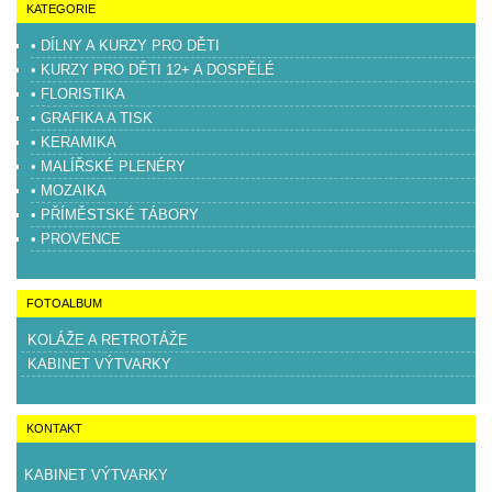
KATEGORIE
• DÍLNY A KURZY PRO DĚTI
• KURZY PRO DĚTI 12+ A DOSPĚLÉ
• FLORISTIKA
• GRAFIKA A TISK
• KERAMIKA
• MALÍŘSKÉ PLENÉRY
• MOZAIKA
• PŘÍMĚSTSKÉ TÁBORY
• PROVENCE
FOTOALBUM
KOLÁŽE A RETROTÁŽE
KABINET VÝTVARKY
KONTAKT
KABINET VÝTVARKY