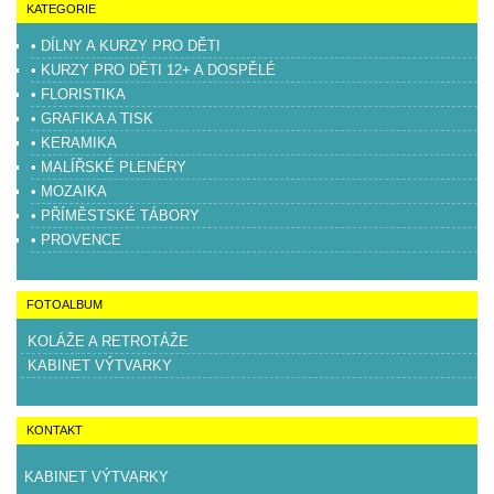
KATEGORIE
• DÍLNY A KURZY PRO DĚTI
• KURZY PRO DĚTI 12+ A DOSPĚLÉ
• FLORISTIKA
• GRAFIKA A TISK
• KERAMIKA
• MALÍŘSKÉ PLENÉRY
• MOZAIKA
• PŘÍMĚSTSKÉ TÁBORY
• PROVENCE
FOTOALBUM
KOLÁŽE A RETROTÁŽE
KABINET VÝTVARKY
KONTAKT
KABINET VÝTVARKY