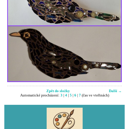
Zpět do složky
Další →
Automatické procházení:
3
|
4
|
5
|
6
|
7
(čas ve vteřinách)