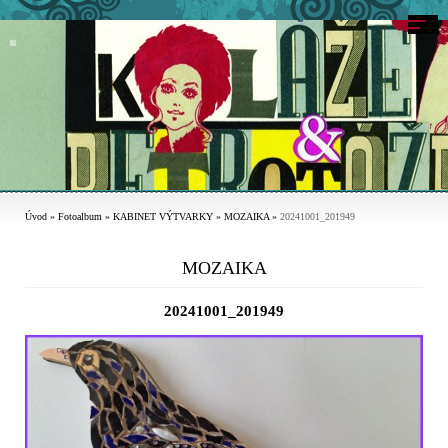
Úvod
»
Fotoalbum
»
KABINET VÝTVARKY
»
MOZAIKA
»
20241001_201949
MOZAIKA
20241001_201949