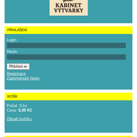
PŘIHLÁŠENÍ
Login:
Heslo:
Registrace
Zapomenuté heslo
KOŠÍK
Počet: 0 ks
Cena:
0,00 Kč
Obsah košíku