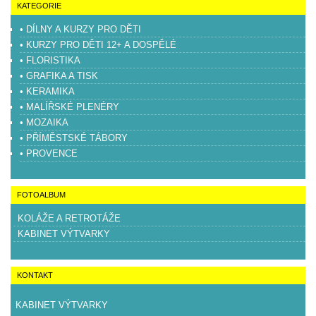
KATEGORIE
• DÍLNY A KURZY PRO DĚTI
• KURZY PRO DĚTI 12+ A DOSPĚLÉ
• FLORISTIKA
• GRAFIKA A TISK
• KERAMIKA
• MALÍŘSKÉ PLENÉRY
• MOZAIKA
• PŘÍMĚSTSKÉ TÁBORY
• PROVENCE
FOTOALBUM
KOLÁŽE A RETROTÁŽE
KABINET VÝTVARKY
KONTAKT
KABINET VÝTVARKY