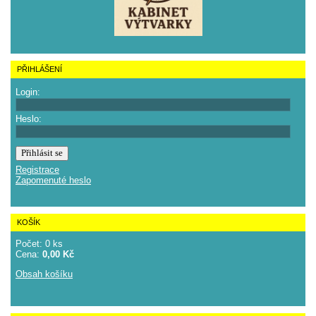
PŘIHLÁŠENÍ
Login:
Heslo:
Registrace
Zapomenuté heslo
KOŠÍK
Počet: 0 ks
Cena:
0,00 Kč
Obsah košíku