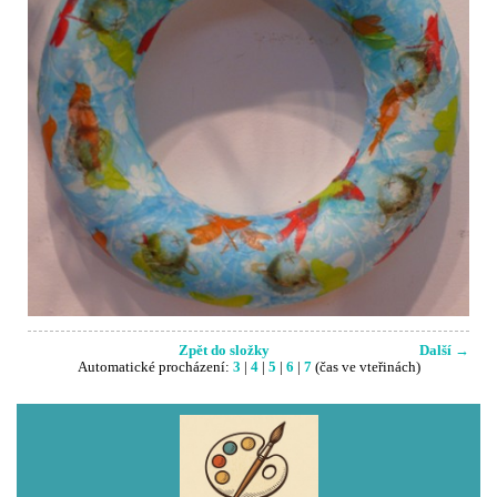
Zpět do složky
Další →
Automatické procházení:
3
|
4
|
5
|
6
|
7
(čas ve vteřinách)