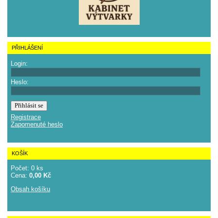
PŘIHLÁŠENÍ
Login:
Heslo:
Registrace
Zapomenuté heslo
KOŠÍK
Počet: 0 ks
Cena:
0,00 Kč
Obsah košíku