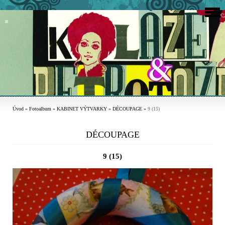
Úvod
»
Fotoalbum
»
KABINET VÝTVARKY
»
DÉCOUPAGE
»
9 (15)
DÉCOUPAGE
9 (15)