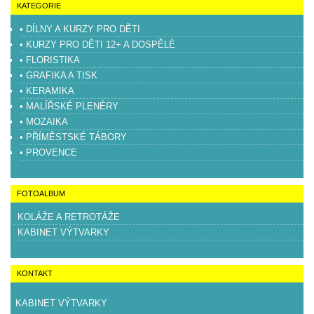
KATEGORIE
• DÍLNY A KURZY PRO DĚTI
• KURZY PRO DĚTI 12+ A DOSPĚLÉ
• FLORISTIKA
• GRAFIKA A TISK
• KERAMIKA
• MALÍŘSKÉ PLENÉRY
• MOZAIKA
• PŘÍMĚSTSKÉ TÁBORY
• PROVENCE
FOTOALBUM
KOLÁŽE A RETROTÁŽE
KABINET VÝTVARKY
KONTAKT
KABINET VÝTVARKY