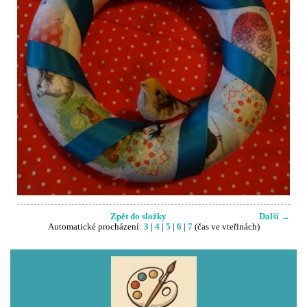
Zpět do složky
Další →
Automatické procházení:
3
|
4
|
5
|
6
|
7
(čas ve vteřinách)