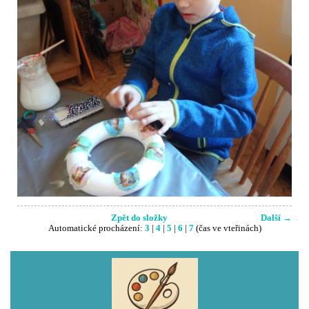
Zpět do složky
Další →
Automatické procházení:
3
|
4
|
5
|
6
|
7
(čas ve vteřinách)