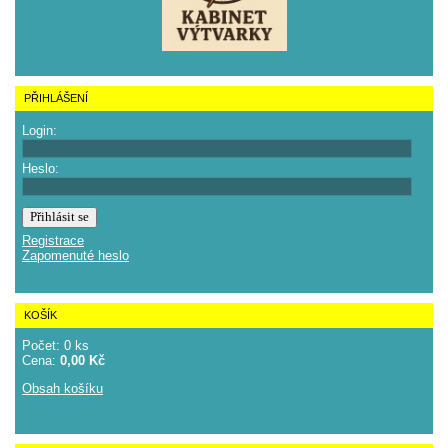
PŘIHLÁŠENÍ
Login:
Heslo:
Registrace
Zapomenuté heslo
KOŠÍK
Počet: 0 ks
Cena:
0,00 Kč
Obsah košíku