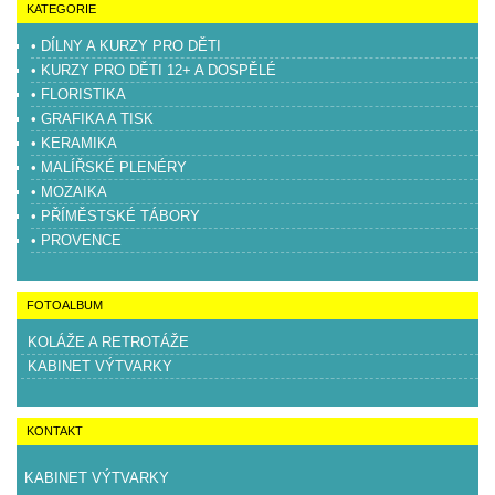
KATEGORIE
• DÍLNY A KURZY PRO DĚTI
• KURZY PRO DĚTI 12+ A DOSPĚLÉ
• FLORISTIKA
• GRAFIKA A TISK
• KERAMIKA
• MALÍŘSKÉ PLENÉRY
• MOZAIKA
• PŘÍMĚSTSKÉ TÁBORY
• PROVENCE
FOTOALBUM
KOLÁŽE A RETROTÁŽE
KABINET VÝTVARKY
KONTAKT
KABINET VÝTVARKY