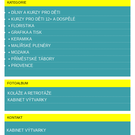
KATEGORIE
• DÍLNY A KURZY PRO DĚTI
• KURZY PRO DĚTI 12+ A DOSPĚLÉ
• FLORISTIKA
• GRAFIKA A TISK
• KERAMIKA
• MALÍŘSKÉ PLENÉRY
• MOZAIKA
• PŘÍMĚSTSKÉ TÁBORY
• PROVENCE
FOTOALBUM
KOLÁŽE A RETROTÁŽE
KABINET VÝTVARKY
KONTAKT
KABINET VÝTVARKY