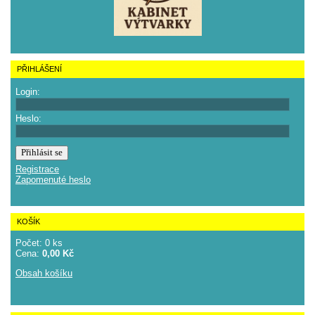
PŘIHLÁŠENÍ
Login:
Heslo:
Registrace
Zapomenuté heslo
KOŠÍK
Počet: 0 ks
Cena:
0,00 Kč
Obsah košíku