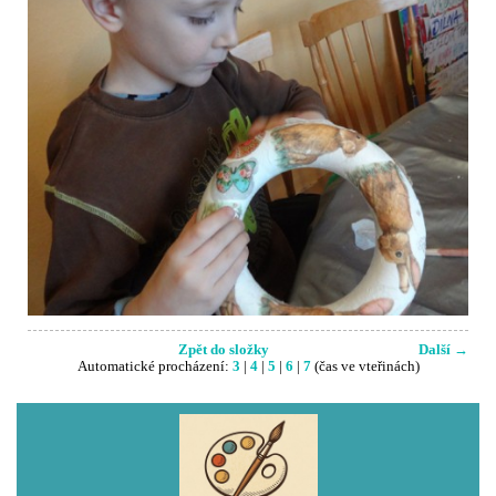
Zpět do složky
Další →
Automatické procházení:
3
|
4
|
5
|
6
|
7
(čas ve vteřinách)