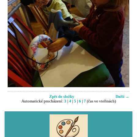
Zpět do složky
Další →
Automatické procházení:
3
|
4
|
5
|
6
|
7
(čas ve vteřinách)