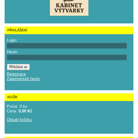
PŘIHLÁŠENÍ
Login:
Heslo:
Registrace
Zapomenuté heslo
KOŠÍK
Počet: 0 ks
Cena:
0,00 Kč
Obsah košíku