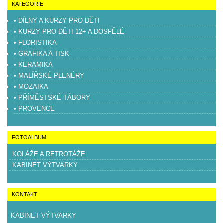
KATEGORIE
• DÍLNY A KURZY PRO DĚTI
• KURZY PRO DĚTI 12+ A DOSPĚLÉ
• FLORISTIKA
• GRAFIKA A TISK
• KERAMIKA
• MALÍŘSKÉ PLENÉRY
• MOZAIKA
• PŘÍMĚSTSKÉ TÁBORY
• PROVENCE
FOTOALBUM
KOLÁŽE A RETROTÁŽE
KABINET VÝTVARKY
KONTAKT
KABINET VÝTVARKY