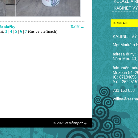
KOLÁŽE A 
KABINET V
KONTAKT
do složky
Další →
ní:
3
|
4
|
5
|
6
|
7
(čas ve vteřinách)
KABINET VÝ
Mgr.Markéta 
adresa dílny:
Nám.Míru 40,
fakturační adr
Mezouň 54, 2
IČ: 87184656
č.ú.: 2622515
731 160 838
vdilna@sezn
© 2026 eStránky.cz