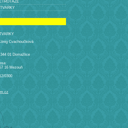
RETROTÁŽE
ÝTVARKY
TVARKY
König Cvachoučková
 344 01 Domažlice
esa:
67 16 Mezouň
12/0300
am.cz