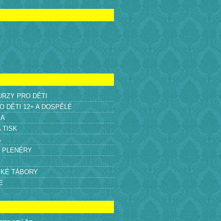
KURZY PRO DĚTI
O DĚTI 12+ A DOSPĚLÉ
KA
A TISK
A
É PLENÉRY
SKÉ TÁBORY
E