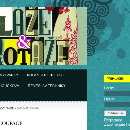
 VÝTVARKY
KOLÁŽE A RETROTÁŽE
PŘIHLÁŠENÍ
CHOUČKOVÁ
ŘEMESLA A TECHNIKY
Login:
Heslo:
ÉCOUPAGE
»
20230405_194920
Registrace
COUPAGE
Zapomenuté he