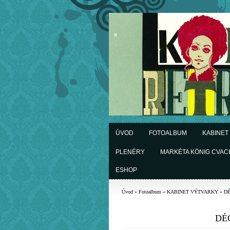
ÚVOD
FOTOALBUM
KABINET
PLENÉRY
MARKÉTA KÖNIG CVA
ESHOP
Úvod
»
Fotoalbum
»
KABINET VÝTVARKY
»
D
DÉ