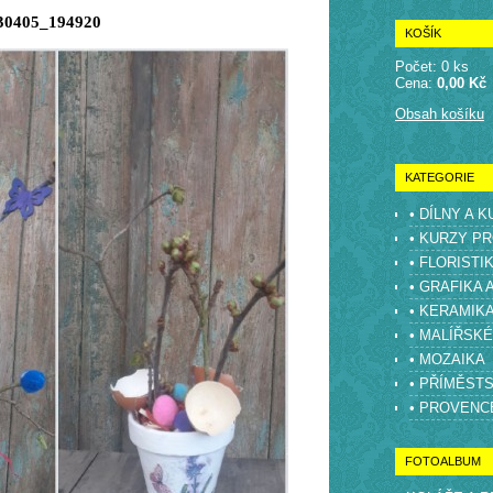
30405_194920
KOŠÍK
Počet: 0 ks
Cena:
0,00 Kč
Obsah košíku
KATEGORIE
• DÍLNY A 
• KURZY PR
• FLORISTI
• GRAFIKA 
• KERAMIK
• MALÍŘSK
• MOZAIKA
• PŘÍMĚST
• PROVENC
FOTOALBUM