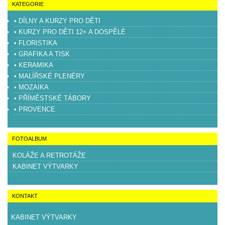
KATEGORIE
• DÍLNY A KURZY PRO DĚTI
• KURZY PRO DĚTI 12+ A DOSPĚLÉ
• FLORISTIKA
• GRAFIKA A TISK
• KERAMIKA
• MALÍŘSKÉ PLENÉRY
• MOZAIKA
• PŘÍMĚSTSKÉ TÁBORY
• PROVENCE
FOTOALBUM
KOLÁŽE A RETROTÁŽE
KABINET VÝTVARKY
KONTAKT
KABINET VÝTVARKY