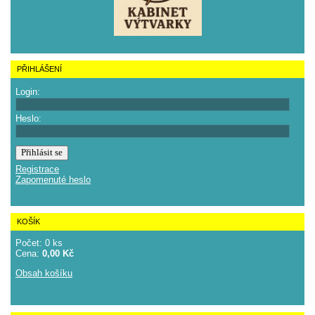
PŘIHLÁŠENÍ
Login:
Heslo:
Registrace
Zapomenuté heslo
KOŠÍK
Počet: 0 ks
Cena:
0,00 Kč
Obsah košíku