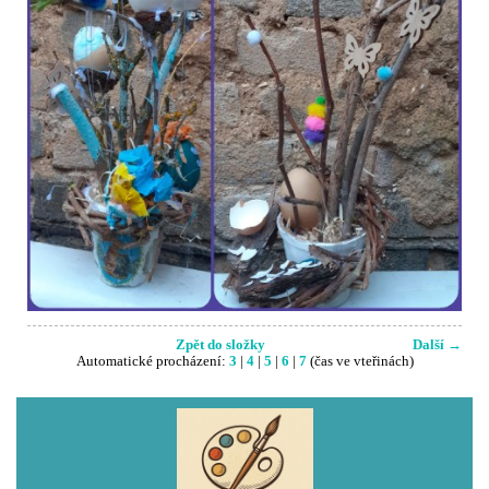
Zpět do složky
Další →
Automatické procházení:
3
|
4
|
5
|
6
|
7
(čas ve vteřinách)