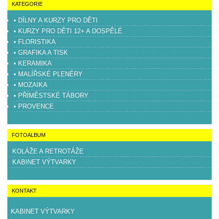
KATEGORIE
• DÍLNY A KURZY PRO DĚTI
• KURZY PRO DĚTI 12+ A DOSPĚLÉ
• FLORISTIKA
• GRAFIKA A TISK
• KERAMIKA
• MALÍŘSKÉ PLENÉRY
• MOZAIKA
• PŘÍMĚSTSKÉ TÁBORY
• PROVENCE
FOTOALBUM
KOLÁŽE A RETROTÁŽE
KABINET VÝTVARKY
KONTAKT
KABINET VÝTVARKY