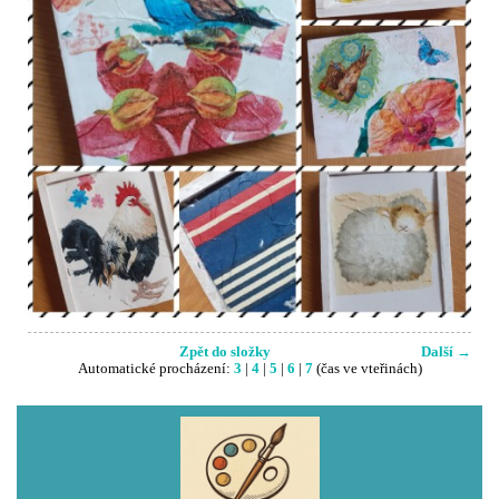
Zpět do složky
Další →
Automatické procházení:
3
|
4
|
5
|
6
|
7
(čas ve vteřinách)