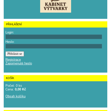
PŘIHLÁŠENÍ
Login:
Heslo:
Registrace
Zapomenuté heslo
KOŠÍK
Počet: 0 ks
Cena:
0,00 Kč
Obsah košíku