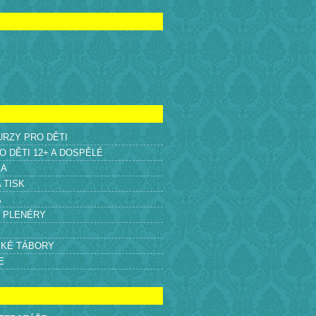
KURZY PRO DĚTI
O DĚTI 12+ A DOSPĚLÉ
KA
A TISK
A
É PLENÉRY
SKÉ TÁBORY
E