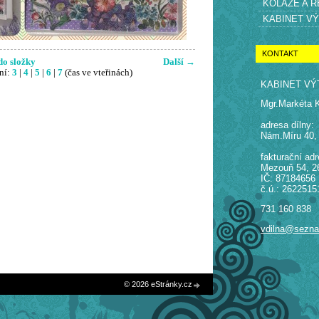
KOLÁŽE A 
KABINET V
KONTAKT
do složky
Další →
ní:
3
|
4
|
5
|
6
|
7
(čas ve vteřinách)
KABINET VÝ
Mgr.Markéta 
adresa dílny:
Nám.Míru 40,
fakturační adr
Mezouň 54, 2
IČ: 87184656
č.ú.: 2622515
731 160 838
vdilna@sezn
© 2026 eStránky.cz