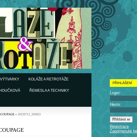
 VÝTVARKY
KOLÁŽE A RETROTÁŽE
PŘIHLÁŠENÍ
CHOUČKOVÁ
ŘEMESLA A TECHNIKY
Login:
Heslo:
ÉCOUPAGE
»
20220712_205823
Registrace
COUPAGE
Zapomenuté he