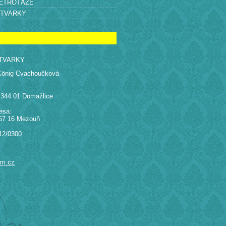
RETROTÁŽE
ÝTVARKY
TVARKY
König Cvachoučková
 344 01 Domažlice
esa:
67 16 Mezouň
12/0300
am.cz