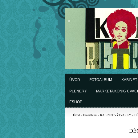
ÚVOD
FOTOALBUM
KABINET
PLENÉRY
MARKÉTA KÖNIG CVA
ESHOP
Úvod
»
Fotoalbum
»
KABINET VÝTVARKY
»
D
DÉ