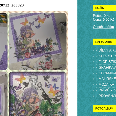
20712_205823
KOŠÍK
Počet: 0 ks
Cena:
0,00 Kč
Obsah košíku
KATEGORIE
• DÍLNY A 
• KURZY PR
• FLORISTI
• GRAFIKA 
• KERAMIK
• MALÍŘSK
• MOZAIKA
• PŘÍMĚST
• PROVENC
FOTOALBUM