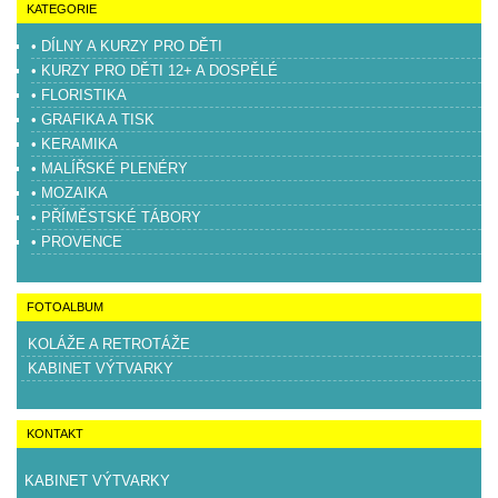
KATEGORIE
• DÍLNY A KURZY PRO DĚTI
• KURZY PRO DĚTI 12+ A DOSPĚLÉ
• FLORISTIKA
• GRAFIKA A TISK
• KERAMIKA
• MALÍŘSKÉ PLENÉRY
• MOZAIKA
• PŘÍMĚSTSKÉ TÁBORY
• PROVENCE
FOTOALBUM
KOLÁŽE A RETROTÁŽE
KABINET VÝTVARKY
KONTAKT
KABINET VÝTVARKY