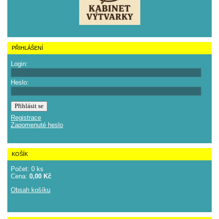
PŘIHLÁŠENÍ
Login:
Heslo:
Registrace
Zapomenuté heslo
KOŠÍK
Počet: 0 ks
Cena:
0,00 Kč
Obsah košíku