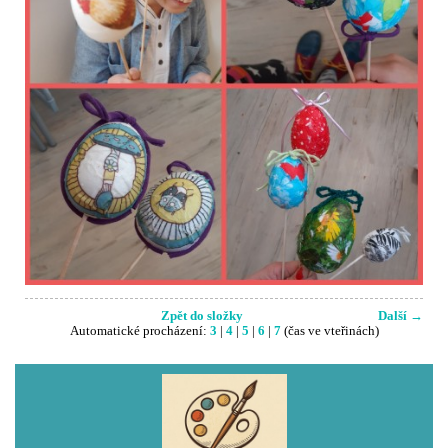
Zpět do složky
Další →
Automatické procházení:
3
|
4
|
5
|
6
|
7
(čas ve vteřinách)