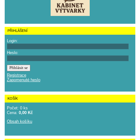
PŘIHLÁŠENÍ
Login:
Heslo:
Registrace
Zapomenuté heslo
KOŠÍK
Počet: 0 ks
Cena:
0,00 Kč
Obsah košíku