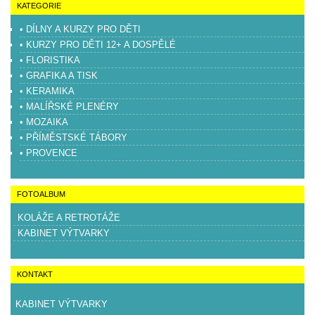
KATEGORIE
• DÍLNY A KURZY PRO DĚTI
• KURZY PRO DĚTI 12+ A DOSPĚLÉ
• FLORISTIKA
• GRAFIKA A TISK
• KERAMIKA
• MALÍŘSKÉ PLENÉRY
• MOZAIKA
• PŘÍMĚSTSKÉ TÁBORY
• PROVENCE
FOTOALBUM
KOLÁŽE A RETROTÁŽE
KABINET VÝTVARKY
KONTAKT
KABINET VÝTVARKY