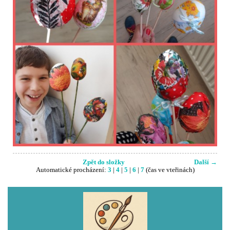
Zpět do složky
Další →
Automatické procházení:
3
|
4
|
5
|
6
|
7
(čas ve vteřinách)