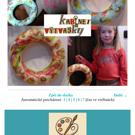
Zpět do složky
Další →
Automatické procházení:
3
|
4
|
5
|
6
|
7
(čas ve vteřinách)