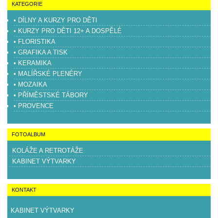
KATEGORIE
• DÍLNY A KURZY PRO DĚTI
• KURZY PRO DĚTI 12+ A DOSPĚLÉ
• FLORISTIKA
• GRAFIKA A TISK
• KERAMIKA
• MALÍŘSKÉ PLENÉRY
• MOZAIKA
• PŘÍMĚSTSKÉ TÁBORY
• PROVENCE
FOTOALBUM
KOLÁŽE A RETROTÁŽE
KABINET VÝTVARKY
KONTAKT
KABINET VÝTVARKY