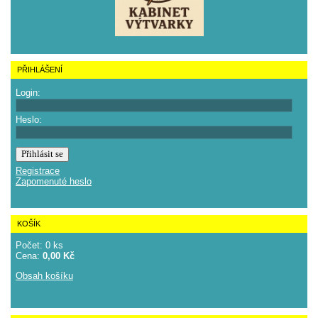
PŘIHLÁŠENÍ
Login:
Heslo:
Registrace
Zapomenuté heslo
KOŠÍK
Počet: 0 ks
Cena:
0,00 Kč
Obsah košíku