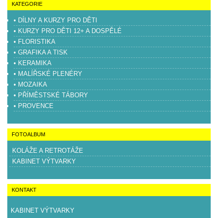
KATEGORIE
• DÍLNY A KURZY PRO DĚTI
• KURZY PRO DĚTI 12+ A DOSPĚLÉ
• FLORISTIKA
• GRAFIKA A TISK
• KERAMIKA
• MALÍŘSKÉ PLENÉRY
• MOZAIKA
• PŘÍMĚSTSKÉ TÁBORY
• PROVENCE
FOTOALBUM
KOLÁŽE A RETROTÁŽE
KABINET VÝTVARKY
KONTAKT
KABINET VÝTVARKY