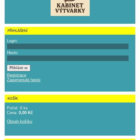
PŘIHLÁŠENÍ
Login:
Heslo:
Registrace
Zapomenuté heslo
KOŠÍK
Počet: 0 ks
Cena:
0,00 Kč
Obsah košíku