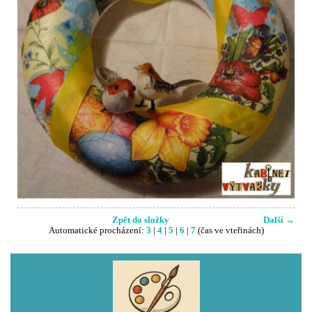
Zpět do složky
Další →
Automatické procházení:
3
|
4
|
5
|
6
|
7
(čas ve vteřinách)