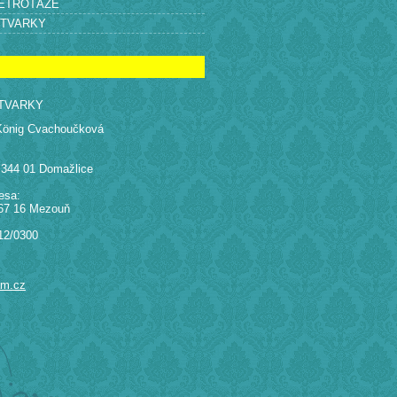
RETROTÁŽE
ÝTVARKY
TVARKY
König Cvachoučková
 344 01 Domažlice
esa:
67 16 Mezouň
12/0300
am.cz