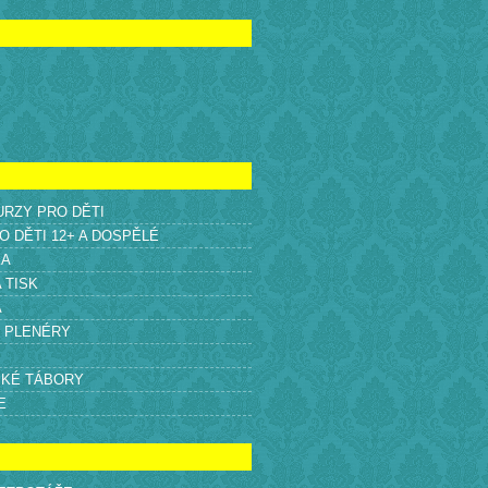
KURZY PRO DĚTI
O DĚTI 12+ A DOSPĚLÉ
KA
A TISK
A
É PLENÉRY
SKÉ TÁBORY
E