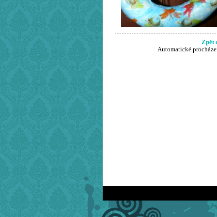
Zpět 
Automatické procháze