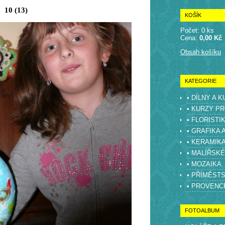
10 (13)
KOŠÍK
Počet: 0 ks
Cena:
0,00 Kč
Obsah košíku
KATEGORIE
• DÍLNY A 
• KURZY PR
• FLORISTI
• GRAFIKA 
• KERAMIK
• MALÍŘSK
• MOZAIKA
• PŘÍMĚST
• PROVENC
FOTOALBUM