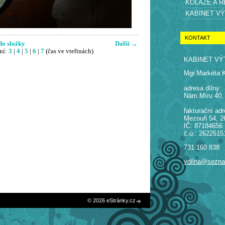
KOLÁŽE A 
KABINET V
KONTAKT
do složky
Další →
ní:
3
|
4
|
5
|
6
|
7
(čas ve vteřinách)
KABINET VÝ
Mgr.Markéta 
adresa dílny:
Nám.Míru 40,
fakturační adr
Mezouň 54, 2
IČ: 87184656
č.ú.: 2622515
731 160 838
vdilna@sezn
© 2026 eStránky.cz