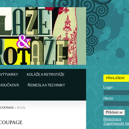
 VÝTVARKY
KOLÁŽE A RETROTÁŽE
PŘIHLÁŠENÍ
CHOUČKOVÁ
ŘEMESLA A TECHNIKY
Login:
Heslo:
ÉCOUPAGE
»
10 (13)
Registrace
COUPAGE
Zapomenuté he