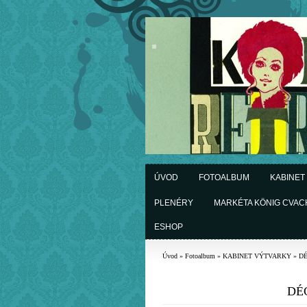
ÚVOD
FOTOALBUM
KABINET
PLENÉRY
MARKÉTA KÖNIG CVA
ESHOP
Úvod
»
Fotoalbum
»
KABINET VÝTVARKY
»
D
DÉ